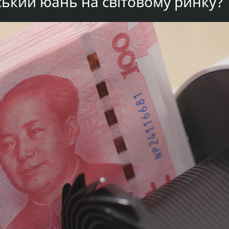
йський юань на світовому ринку?