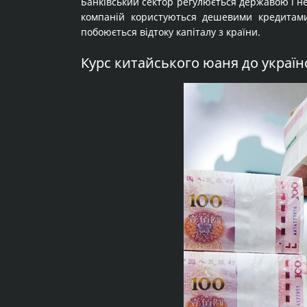
Банківський сектор регулюється державою і не
компаній користуються дешевими кредитами
побоюється відтоку капіталу з країни.
Курс китайського юаня до україн