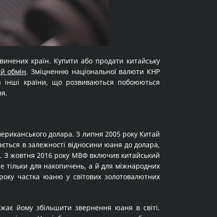
винених країн. Купити або продати китайську
й обмін
. Зміцненню національної валюти КНР
а інші країни, що розвиваються побоюються
ня.
американського долара. З липня 2005 року Китай
ається в залежності відносини юаня до долара,
їни. З жовтня 2016 року МВФ включив китайський
не тільки для накопичень, а й для міжнародних
 року частка юаню у світових золотовалютних
важає йому збільшити звернення юаня в світі.