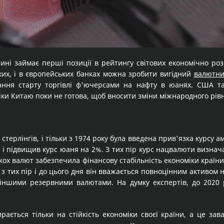
ині займає перші позиції в рейтингу світових економічно роз
ьких, і в європейських банках можна зробити вигідний
валютни
ання старту торгівлі ф'ючерсами на нафту в юанях. США т
іки Китаю поки не готова, щоб вносити зміни міжнародного рів
стерлінгів, і тільки з 1974 року була введена прив'язка курсу 
і підвищив курс юаня на 2%. З тих пір курс нацвалюти визнач
ількох валют забезпечила фінансову стабільність економіки кра
 тих пір і до цього дня він вважається повноцінним активом 
з іншими резервними валютами. На думку експертів, до 2020
рається тільки на стійкість економіки своєї країни, а це за