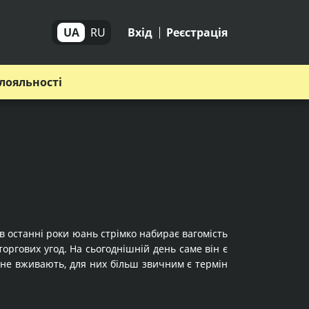
UA
RU
Вхід
Реєстрація
лояльності
в останні роки юань стрімко набирає вагомість
торгових угод. На сьогоднішній день саме він є
н не вживають, для них більш звичним є термін