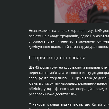
Незважаючи на спалах коронавірусу, КНР дон
валюту не складе труднощів, адже і в азіатс
сприяють різні чинники, включаючи очікув
домінування юаня, та й сама структура економ
Історія зміцнення юаня
Ще 45 років тому на курс валюти впливав фунт 
перестав прив'язувати свою валюту до долара 
євро, фунта стерлінгів і ін. Прив'язка до дек
юань в список міжнародних резервних валют, з
обмінів, угод і фінансових операцій поряд 
резервах може досягти 10%.
Фінансові фахівці відзначають, що Китай спи