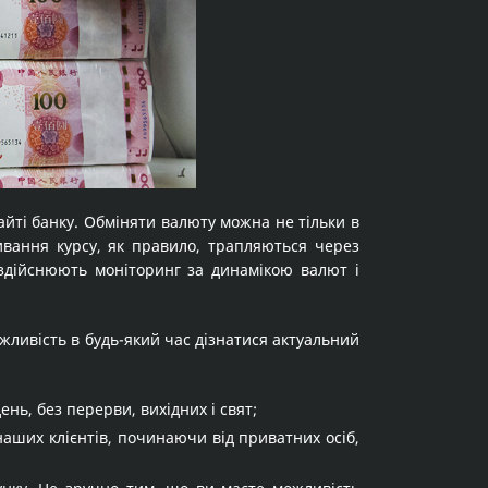
йті банку. Обміняти валюту можна не тільки в
ливання курсу, як правило, трапляються через
 здійснюють моніторинг за динамікою валют і
можливість в будь-який час дізнатися актуальний
нь, без перерви, вихідних і свят;
наших клієнтів, починаючи від приватних осіб,