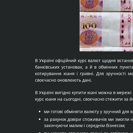
В Україні офіційний курс валют щодня встано
банківських установах, а й в обмінних пункт
котирування юаня і гривні. Для зручності м
своєчасно оновлюють дані.
В Україні вигідно купити юані можна в мережі о
курс юаня на сьогодні, своєчасно стежити за й
ми готові обміняти валюту у зручний для в
за рахунок довіри споживачів ми змогли н
закінчуючи малим і середнім бізнесом;