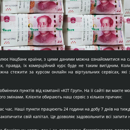
влює Нацбанк країни, з цими даними можна ознайомитися на са
ах, правда, їх комерційний курс буде не таким вигідним. Ко
ожна стежити за курсом онлайн на віртуальних сервісах, які
бмінних пунктів від компанії «KІТ Груп». На її сайті ви маєте 
ого змінами. Клієнти обирають наш сервіс з кількох причин:
ас час. Наші пункти працюють 24 години на добу 7 днів на тижде
акопичити свій капітал. Це дозволяє задовольнити всі запити 