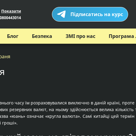
Показати
Підписатись на курс
0800443014
Блог
Безпека
ЗМІ про нас
Програма 
юаня
я
ього часу їм розраховувалися виключно в даній країні, проте 
ітових резервних валют, на ньому здійснюється велика кількість 
назва «юань» означає «кругла валюта». Самі китайці цей термі
 гроші».