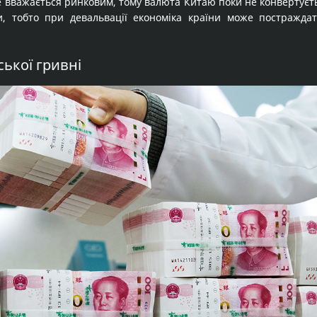
 вважається ринковим, тому валюта Китаю поки не конвертуєтьс
, тобто при девальвації економіка країни може постраждат
ської гривні