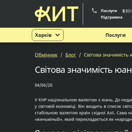
Послуги
0
8
0
0
Підтримка
Харків
Послуги
Обмінник
Блог
Світова значимість 
Світова значимість юан
04/06/20
У КНР національною валютою є юань. До недавн
у світовій економіці. Він входить в список св
стабільною валютою країн східної Азії. Сама 
«женьміньбі», який перекладається як «народні