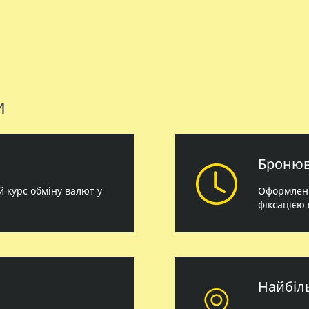
и
Бронюв
 курс обміну валют у
Оформлення
фіксацією 
Найбіл