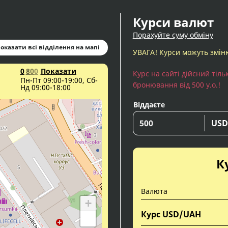
Курси валют
Порахуйте суму обміну
оказати всі відділення на мапі
УВАГА! Курси можуть змін
0
8
0
0
Показати
Курс на сайті дійсний тіл
Пн-Пт 09:00-19:00, Сб-
бронювання від 500 у.о.!
Нд 09:00-18:00
Віддаєте
US
К
Валюта
+
Курс USD/UAH
−