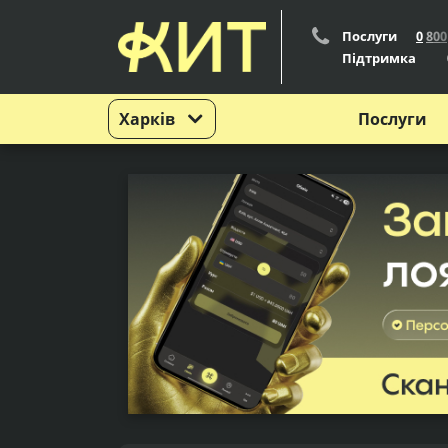
Послуги
0
8
0
0
Підтримка
Харків
Послуги