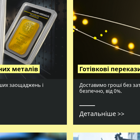
них металів
Готівкові перекази 
аших заощаджень і
Доставимо гроші без за
безпечно, від 0%.
Детальніше >>