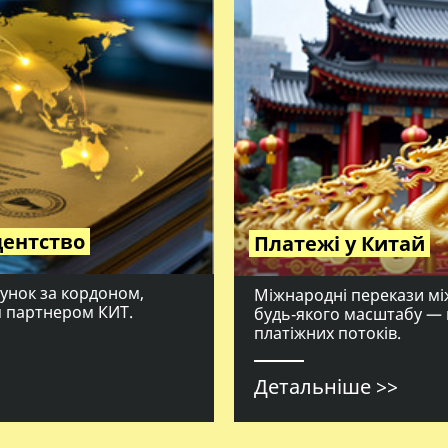
дентство
Платежі у Китай
хунок за кордоном,
Міжнародні перекази між
м партнером КИТ.
будь‑якого масштабу — 
платіжних потоків.
Детальніше >>