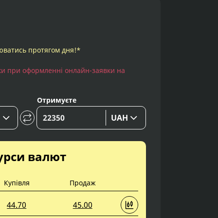
юватись протягом дня!*
ьки при оформленні онлайн-заявки на
Отримуєте
D
UAH
урси валют
Купівля
Продаж
44.70
45.00