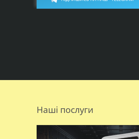
просп. Героїв Харкова, 259
(торговельний центр "КЛАСС")
м. Палац Спорту
просп. Архітектора Альошина, 8
(торговельний центр "КЛАСС")
м. Тракторний завод
просп. Героїв Харкова, 295
(торговельний центр "КЛАСС")
м. Індустріальна
вул. 92-ї Бригади, 29 (торговельн
центр "КЛАСС")
просп. Аерокосмічний, 179
Наші послуги
вул. Бекетова, 21 (ринок ХТЗ)