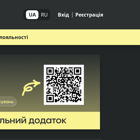
UA
RU
Вхід
Реєстрація
лояльності