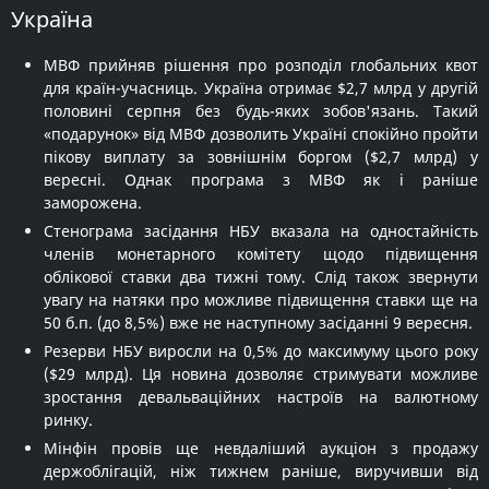
Україна
МВФ прийняв рішення про розподіл глобальних квот
для країн-учасниць. Україна отримає $2,7 млрд у другій
половині серпня без будь-яких зобов'язань. Такий
«подарунок» від МВФ дозволить Україні спокійно пройти
пікову виплату за зовнішнім боргом ($2,7 млрд) у
вересні. Однак програма з МВФ як і раніше
заморожена.
Стенограма засідання НБУ вказала на одностайність
членів монетарного комітету щодо підвищення
облікової ставки два тижні тому. Слід також звернути
увагу на натяки про можливе підвищення ставки ще на
50 б.п. (до 8,5%) вже не наступному засіданні 9 вересня.
Резерви НБУ виросли на 0,5% до максимуму цього року
($29 млрд). Ця новина дозволяє стримувати можливе
зростання девальваційних настроїв на валютному
ринку.
Мінфін провів ще невдаліший аукціон з продажу
держоблігацій, ніж тижнем раніше, виручивши від