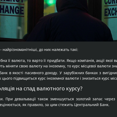
- найрізноманітніші, до них належать такі:
бна її валюта, то варто її придбати. Якщо компанія, акції якої 
уть міняти свою валюту на іноземну, то курс місцевої валюти зн
банк в якості пасивного доходу. У зарубіжних банках з вигід
 цього підвищиться курс іноземної валюти і знизиться курс міс
ляція на спад валютного курсу?
ти. При девальвації також зменшується золотий запас через 
ецінюється, як правило, за цим стежить Центральний Банк.