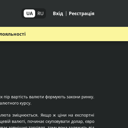
UA
RU
Вхід
Реєстрація
лояльності
тих пір вартість валюти формують закони ринку.
алютного курсу.
валюта зміцнюється. Якщо ж ціни на експортні
сцевій валюті, починає скуповувати долар, євро
иває зовнішня торгівля, тому вона залежить від