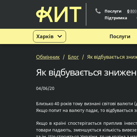
Послуги
0
8
0
0
Підтримка
Харків
Послуги
Обмінник
Блог
Як відбувається зни
Як відбувається знижен
04/06/20
Близько 40 років тому визнані світові валюти 
Якщо попит на валюту падає, то відбувається 
Якщо в країні спостерігається приплив інвес
товари падають, зменшується кількість вивезен
та ін. Що стосується України, то це країна з 