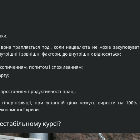
нки.
 вона трапляється тоді, коли нацвалюта не може закуповуват
трішні і зовнішні фактори, до внутрішніх відносяться:
копиченням, попитом і споживанням;
ргу;
і зростанням продуктивності праці.
до гіперінфляції, при останній ціни можуть вирости на 100%
економічної кризи.
естабільному курсі?