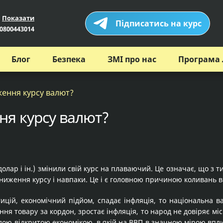
Показати
Підписатись на курс
0800443014
Блог
Безпека
ЗМІ про нас
Програма 
ження курсу валют?
ня курсу валют?
(долар і ін.) змінили свій курс на плаваючий. Це означає, що з 
зниження курсу і навпаки. Це і є головною причиною коливань в
тицій, економічний підйом, спадає інфляція, то національна 
ня товару за кордон, зростає інфляція, то народ не довіряє мі
малою відкритою економікою, в якій на ВВП в значною мірою впл