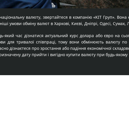
національну валюту, звертайтеся в компанію «KІТ Груп». Вон
іші умови обміну валют в Харкові, Києві, Дніпрі, Одесі, Сумах, 
дь-який час дізнатися актуальний курс долара або євро на сьо
ови для тривалої співпраці, тому вони обмінюють валюту по 
но дізнаєтеся про зростання або падіння економічної складов
изначену дату прийти і вигідно купити валюту при будь-якому к