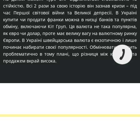
стійкістю. Всі 2 рази за свою історію він зазнав кризи – під
час Першої світової війни та Великої депресії. В Україні
купити чи продати франки можна в низці банків та пунктів
обміну, включаючи Кіт Груп. Ця валюта не така популярна,
як євро чи долар, проте має велику вагу на валютному ринку
Європи. В Україні швейцарська валюта є екзотичною і лише
починає набирати своєї популярності. Обмінювати її досить
проблематично в тому плані, що різниця між купівлею та
продажем вкрай висока.
Правила сервісу
Політика конфіденційності
Банківське золото