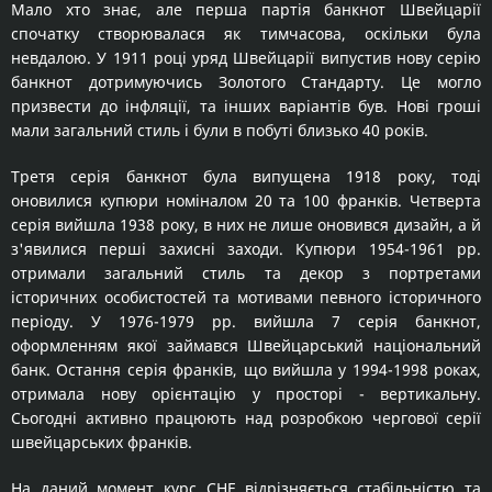
Мало хто знає, але перша партія банкнот Швейцарії
спочатку створювалася як тимчасова, оскільки була
невдалою. У 1911 році уряд Швейцарії випустив нову серію
банкнот дотримуючись Золотого Стандарту. Це могло
призвести до інфляції, та інших варіантів був. Нові гроші
мали загальний стиль і були в побуті близько 40 років.
Третя серія банкнот була випущена 1918 року, тоді
оновилися купюри номіналом 20 та 100 франків. Четверта
серія вийшла 1938 року, в них не лише оновився дизайн, а й
з'явилися перші захисні заходи. Купюри 1954-1961 рр.
отримали загальний стиль та декор з портретами
історичних особистостей та мотивами певного історичного
періоду. У 1976-1979 рр. вийшла 7 серія банкнот,
оформленням якої займався Швейцарський національний
банк. Остання серія франків, що вийшла у 1994-1998 роках,
отримала нову орієнтацію у просторі - вертикальну.
Сьогодні активно працюють над розробкою чергової серії
швейцарських франків.
На даний момент курс CHF відрізняється стабільністю та