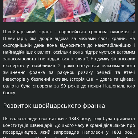
Швейцарський франк - європейська грошова одиниця зі
Швейцарії, яка добре відома за межами своєї країни. На
сьогоднішній день вона відноситься до найстабільніших і
найнадійніших валют, оскільки вона підтримується вагомим
запасом золота і не піддається інфляції. На думку фінансових
експертів у найближчі 2 роки очікується максимального
зміцнення франка за рахунок ризику рецесії та втечі
інвесторів у безпечні активи. Історія CHF – довга та цікава,
валюта була створена за 50 років до появи Національного
банку.
Розвиток швейцарського франка
Ця валюта веде свої витоки з 1848 року, тоді була прийнята
конституція Швейцарії. До цього часу в країні діяв Закон про
посередництво, який запровадив Наполеон у 1803 році.