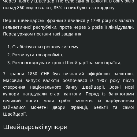
Через нього у Швейцарії не було єдиної валюти, в обігу було
понад 860 видів валют, 85% із них було з-за кордону.
Перші швейцарські франки з'явилися у 1798 році як валюта
Гельветичної республіки, проте через 5 років її ліквідували.
Перед урядом постали такі завдання:
Стабілізувати грошову систему.
Розвинути товарообмін.
Розповсюджувати гроші Швейцарії за межі країни.
7 травня 1850 CHF був визнаний офіційною валютою.
Масовий випуск валюти розпочався із 1907 року після
створення Національного банку Швейцарії. Зовні нові
купюри нагадували старі кантони. Поряд із банкнотами
великий попит мали срібні монети, їх карбуванням
займалися монетні двори Франції, Бельгії та самої
Швейцарії.
Швейцарські купюри